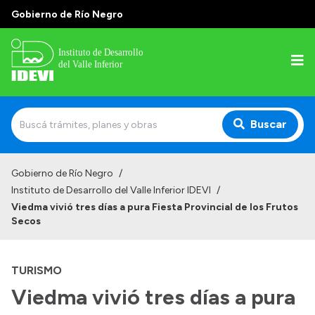
Gobierno de Río Negro
Buscar
Inicio
Gobierno de Río Negro
/
Instituto de Desarrollo del Valle Inferior IDEVI
/
Institucional
Viedma vivió tres días a pura Fiesta Provincial de los Frutos
Secos
Misión
Autoridades y delegaciones
TURISMO
Normativa
Viedma vivió tres días a pura
Historia