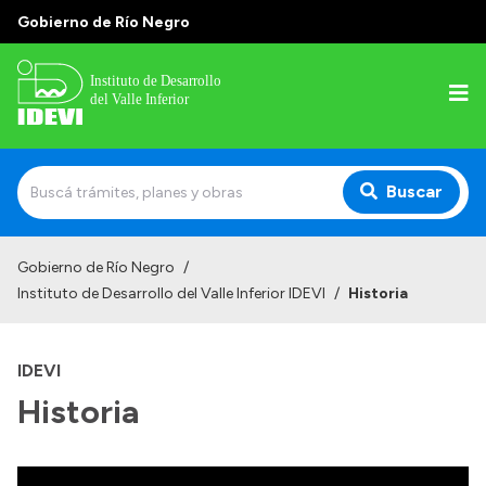
Gobierno de Río Negro
Buscar
Inicio
Gobierno de Río Negro
/
Instituto de Desarrollo del Valle Inferior IDEVI
/
Historia
Institucional
Misión
IDEVI
Autoridades y delegaciones
Historia
Normativa
Historia