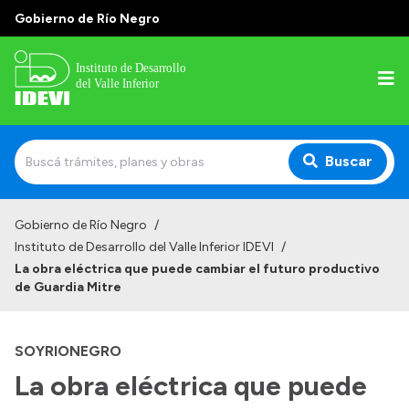
Gobierno de Río Negro
Buscar
Inicio
Gobierno de Río Negro
/
Instituto de Desarrollo del Valle Inferior IDEVI
/
Institucional
La obra eléctrica que puede cambiar el futuro productivo
de Guardia Mitre
Misión
Autoridades y delegaciones
SOYRIONEGRO
Normativa
La obra eléctrica que puede
Historia