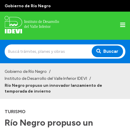
Gobierno de Río Negro
Buscar
Inicio
Gobierno de Río Negro
/
Instituto de Desarrollo del Valle Inferior IDEVI
/
Institucional
Río Negro propuso un innovador lanzamiento de
temporada de invierno
Misión
Autoridades y delegaciones
TURISMO
Normativa
Río Negro propuso un
Historia