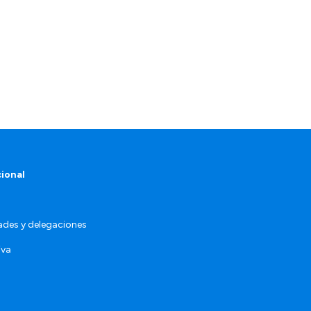
cional
ades y delegaciones
iva