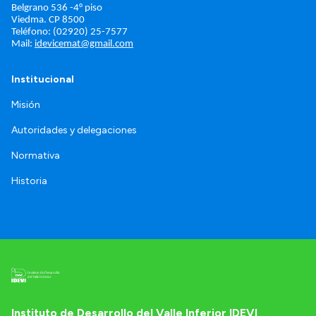
Belgrano 536 -4° piso
Viedma. 
CP 8500
Teléfono: (02920) 25-7577
Mail: 
idevicemat@gmail.com
Institucional
Misión
Autoridades y delegaciones
Normativa
Historia
Instituto de Desarrollo del Valle Inferior IDEVI