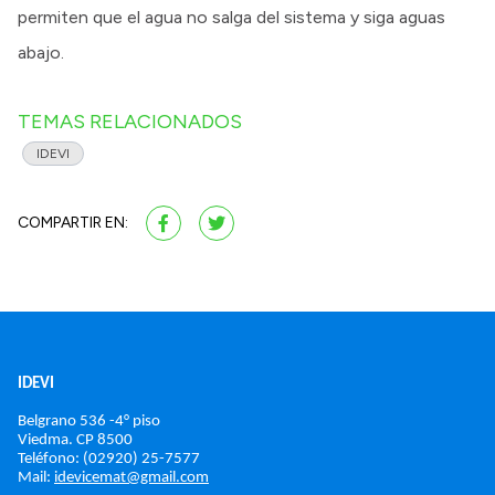
permiten que el agua no salga del sistema y siga aguas
abajo.
TEMAS RELACIONADOS
IDEVI
COMPARTIR EN:
IDEVI
Belgrano 536 -4° piso
Viedma. 
CP 8500
Teléfono: (02920) 25-7577
Mail: 
idevicemat@gmail.com