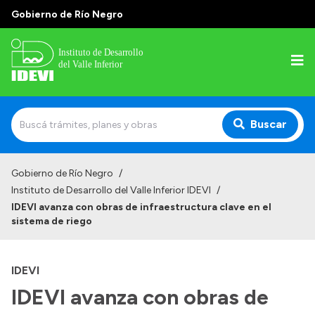
Gobierno de Río Negro
Buscar
Inicio
Gobierno de Río Negro
/
Instituto de Desarrollo del Valle Inferior IDEVI
/
Institucional
IDEVI avanza con obras de infraestructura clave en el
sistema de riego
Misión
Autoridades y delegaciones
IDEVI
Normativa
IDEVI avanza con obras de
Historia