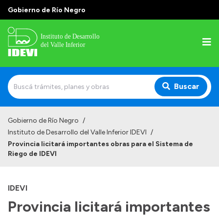
Gobierno de Río Negro
Buscar
Inicio
Gobierno de Río Negro
/
Instituto de Desarrollo del Valle Inferior IDEVI
/
Institucional
Provincia licitará importantes obras para el Sistema de
Riego de IDEVI
Misión
Autoridades y delegaciones
IDEVI
Normativa
Provincia licitará importantes
Historia