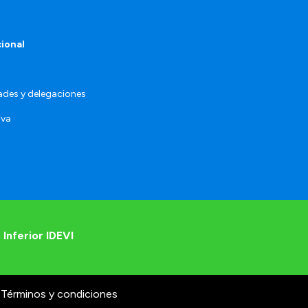
cional
ades y delegaciones
iva
 Inferior IDEVI
Términos y condiciones