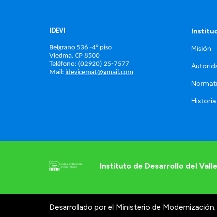
Institu
IDEVI
Belgrano 536 -4° piso
Misión
Viedma. 
CP 8500
Teléfono: (02920) 25-7577
Autorid
Mail: 
idevicemat@gmail.com
Normat
Historia
Instituto de Desarrollo del Valle
Desarrollado por el Ministerio de Modernización.