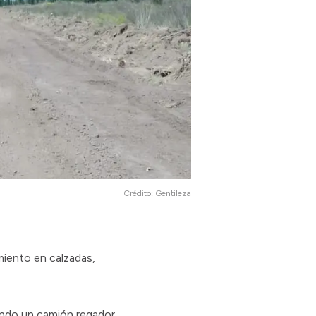
Crédito:
Gentileza
miento en calzadas,
ando un camión regador