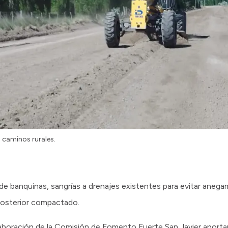
 caminos rurales.
 de banquinas, sangrías a drenajes existentes para evitar anega
 posterior compactado.
olaboración de la Comisión de Fomento Fuerte San Javier aport