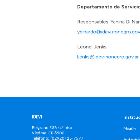
Departamento de Servicio
Responsables: Yanina Di Na
ydinardo@idevi.rionegro.gov
Leonel Jenks
ljenks@idevi.rionegro.gov.ar
Institu
IDEVI
Belgrano 536 -4° piso
Misión
Viedma. 
CP 8500
Teléfono: (02920) 25-7577
Autorid