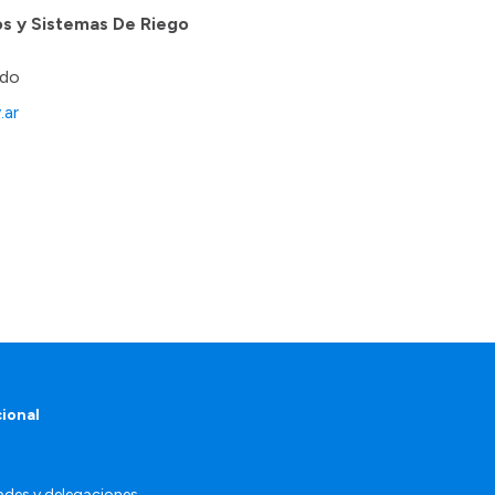
s y Sistemas De Riego
rdo
.ar
cional
ades y delegaciones