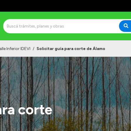
lle Inferior IDEVI
/
Solicitar guía para corte de Álamo
ara corte