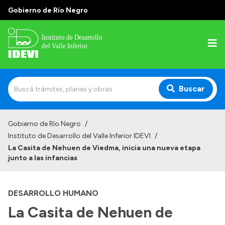
Gobierno de Río Negro
Buscar
Inicio
Gobierno de Río Negro
/
Instituto de Desarrollo del Valle Inferior IDEVI
/
Institucional
La Casita de Nehuen de Viedma, inicia una nueva etapa
junto a las infancias
Misión
Autoridades y delegaciones
DESARROLLO HUMANO
Normativa
La Casita de Nehuen de
Historia