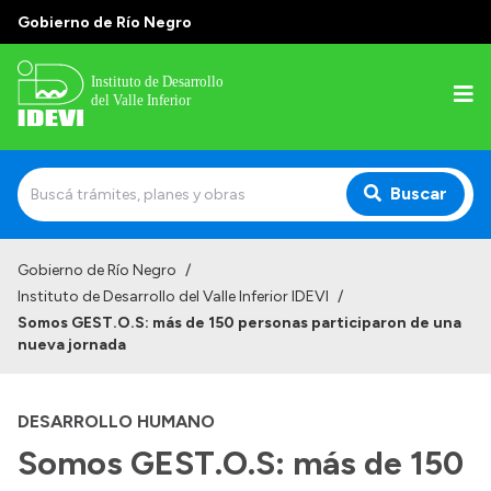
Gobierno de Río Negro
Buscar
Inicio
Gobierno de Río Negro
/
Instituto de Desarrollo del Valle Inferior IDEVI
/
Institucional
Somos GEST.O.S: más de 150 personas participaron de una
nueva jornada
Misión
Autoridades y delegaciones
DESARROLLO HUMANO
Normativa
Somos GEST.O.S: más de 150
Historia