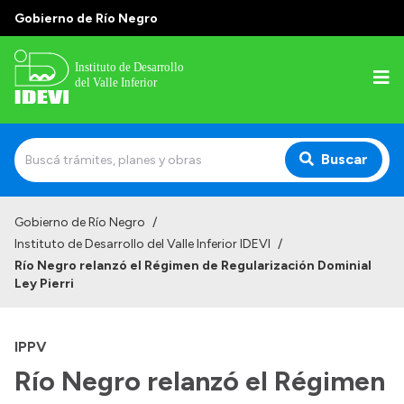
Gobierno de Río Negro
Buscar
Inicio
Gobierno de Río Negro
/
Instituto de Desarrollo del Valle Inferior IDEVI
/
Institucional
Río Negro relanzó el Régimen de Regularización Dominial
Ley Pierri
Misión
Autoridades y delegaciones
IPPV
Normativa
Río Negro relanzó el Régimen
Historia