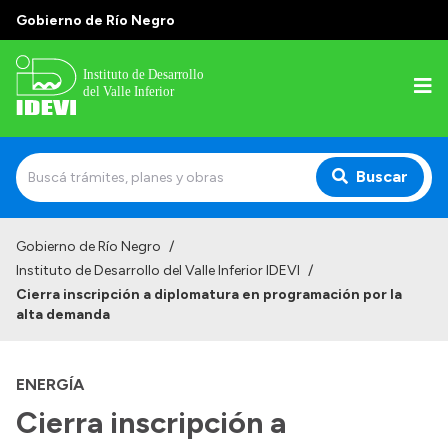
Gobierno de Río Negro
Buscar
Inicio
Gobierno de Río Negro
/
Instituto de Desarrollo del Valle Inferior IDEVI
/
Institucional
Cierra inscripción a diplomatura en programación por la
alta demanda
Misión
Autoridades y delegaciones
ENERGÍA
Normativa
Cierra inscripción a
Historia