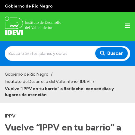
Gobierno de Río Negro
Buscar
Inicio
Gobierno de Río Negro
/
Instituto de Desarrollo del Valle Inferior IDEVI
/
Institucional
Vuelve “IPPV en tu barrio” a Bariloche: conocé días y
lugares de atención
Misión
Autoridades y delegaciones
IPPV
Normativa
Vuelve “IPPV en tu barrio” a
Historia