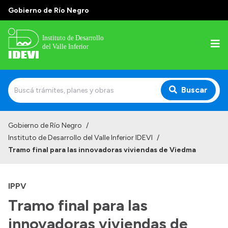
Gobierno de Río Negro
Buscar
Inicio
Gobierno de Río Negro
/
Instituto de Desarrollo del Valle Inferior IDEVI
/
Institucional
Tramo final para las innovadoras viviendas de Viedma
Misión
Autoridades y delegaciones
IPPV
Tramo final para las
Normativa
Historia
innovadoras viviendas de