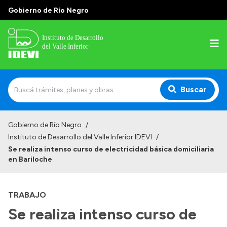
Gobierno de Río Negro
Buscar
Inicio
Gobierno de Río Negro
/
Instituto de Desarrollo del Valle Inferior IDEVI
/
Institucional
Se realiza intenso curso de electricidad básica domiciliaria
en Bariloche
Misión
Autoridades y delegaciones
TRABAJO
Normativa
Se realiza intenso curso de
Historia