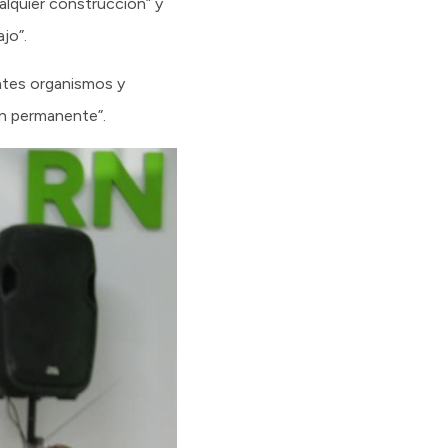
alquier construcción” y
jo”.
ntes organismos y
ón permanente”.