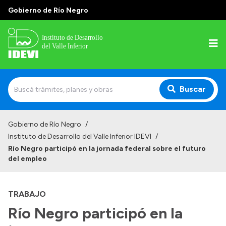
Gobierno de Río Negro
Buscar
Inicio
Gobierno de Río Negro
/
Instituto de Desarrollo del Valle Inferior IDEVI
/
Institucional
Río Negro participó en la jornada federal sobre el futuro
del empleo
Misión
Autoridades y delegaciones
TRABAJO
Normativa
Río Negro participó en la
Historia