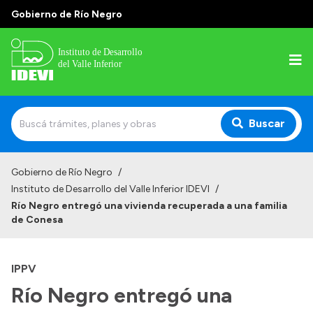
Gobierno de Río Negro
Buscar
Inicio
Gobierno de Río Negro
/
Instituto de Desarrollo del Valle Inferior IDEVI
/
Institucional
Río Negro entregó una vivienda recuperada a una familia
de Conesa
Misión
Autoridades y delegaciones
IPPV
Normativa
Río Negro entregó una
Historia