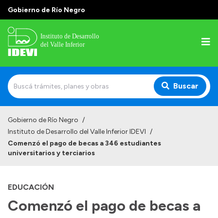
Gobierno de Río Negro
Buscar
Inicio
Gobierno de Río Negro
/
Instituto de Desarrollo del Valle Inferior IDEVI
/
Institucional
Comenzó el pago de becas a 346 estudiantes
universitarios y terciarios
Misión
Autoridades y delegaciones
EDUCACIÓN
Normativa
Comenzó el pago de becas a
Historia