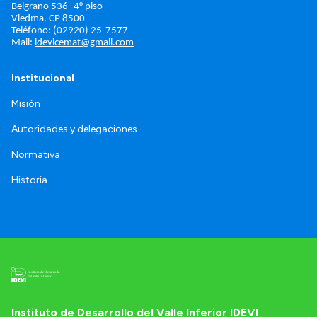
Belgrano 536 -4° piso
Viedma. 
CP 8500
Teléfono: (02920) 25-7577
Mail: 
idevicemat@gmail.com
Institucional
Misión
Autoridades y delegaciones
Normativa
Historia
Instituto de Desarrollo del Valle Inferior IDEVI