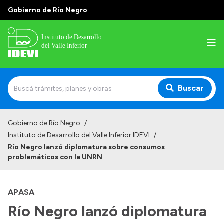
Gobierno de Río Negro
Buscar
Inicio
Gobierno de Río Negro
/
Instituto de Desarrollo del Valle Inferior IDEVI
/
Institucional
Río Negro lanzó diplomatura sobre consumos
problemáticos con la UNRN
Misión
Autoridades y delegaciones
APASA
Normativa
Río Negro lanzó diplomatura
Historia