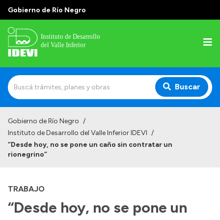
Gobierno de Río Negro
Buscar
Inicio
Gobierno de Río Negro
/
Instituto de Desarrollo del Valle Inferior IDEVI
/
Institucional
“Desde hoy, no se pone un caño sin contratar un
rionegrino”
Misión
Autoridades y delegaciones
TRABAJO
Normativa
“Desde hoy, no se pone un
Historia