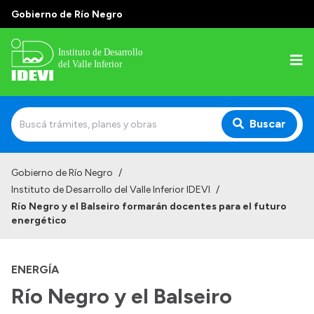
Gobierno de Río Negro
Buscar
Inicio
Gobierno de Río Negro
/
Instituto de Desarrollo del Valle Inferior IDEVI
/
Institucional
Río Negro y el Balseiro formarán docentes para el futuro
energético
Misión
Autoridades y delegaciones
ENERGÍA
Normativa
Río Negro y el Balseiro
Historia