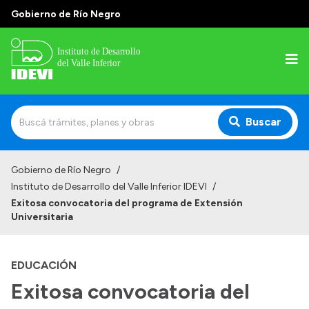
Gobierno de Río Negro
Buscar
Inicio
Gobierno de Río Negro
/
Instituto de Desarrollo del Valle Inferior IDEVI
/
Institucional
Exitosa convocatoria del programa de Extensión
Universitaria
Misión
Autoridades y delegaciones
EDUCACIÓN
Normativa
Exitosa convocatoria del
Historia