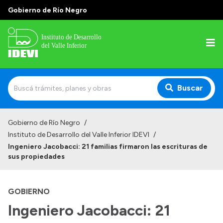
Gobierno de Río Negro
Buscar
Inicio
Gobierno de Río Negro
/
Instituto de Desarrollo del Valle Inferior IDEVI
/
Institucional
Ingeniero Jacobacci: 21 familias firmaron las escrituras de
sus propiedades
Misión
Autoridades y delegaciones
GOBIERNO
Normativa
Ingeniero Jacobacci: 21
Historia