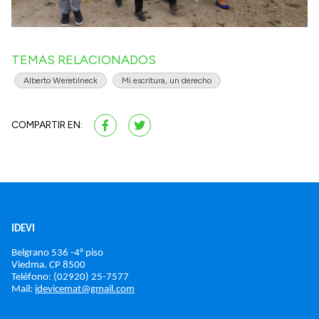
TEMAS RELACIONADOS
Alberto Weretilneck
Mi escritura, un derecho
COMPARTIR EN:
IDEVI
Belgrano 536 -4° piso
Viedma. 
CP 8500
Teléfono: (02920) 25-7577
Mail: 
idevicemat@gmail.com