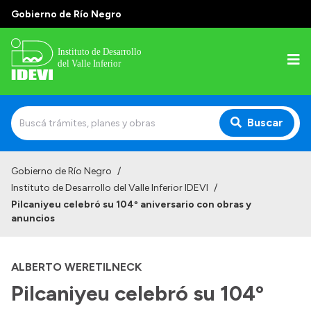
Gobierno de Río Negro
Buscar
Inicio
Gobierno de Río Negro
/
Instituto de Desarrollo del Valle Inferior IDEVI
/
Institucional
Pilcaniyeu celebró su 104º aniversario con obras y
anuncios
Misión
Autoridades y delegaciones
ALBERTO WERETILNECK
Normativa
Pilcaniyeu celebró su 104º
Historia