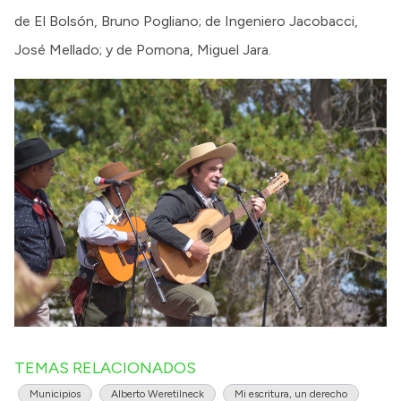
de El Bolsón, Bruno Pogliano; de Ingeniero Jacobacci,
José Mellado; y de Pomona, Miguel Jara.
TEMAS RELACIONADOS
Municipios
Alberto Weretilneck
Mi escritura, un derecho