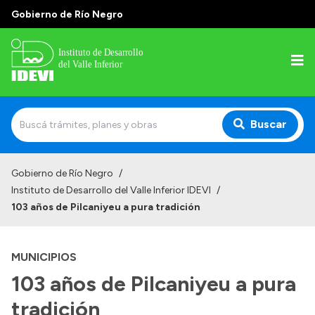
Gobierno de Río Negro
Buscar
Inicio
Gobierno de Río Negro
/
Instituto de Desarrollo del Valle Inferior IDEVI
/
Institucional
103 años de Pilcaniyeu a pura tradición
Misión
Autoridades y delegaciones
MUNICIPIOS
103 años de Pilcaniyeu a pura
Normativa
Historia
tradición