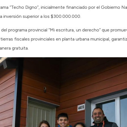
grama “Techo Digno”, inicialmente financiado por el Gobierno Na
a inversión superior a los $300.000.000.
 del programa provincial “Mi escritura, un derecho” que promu
ierras fiscales provinciales en planta urbana municipal, garanti
nera gratuita.