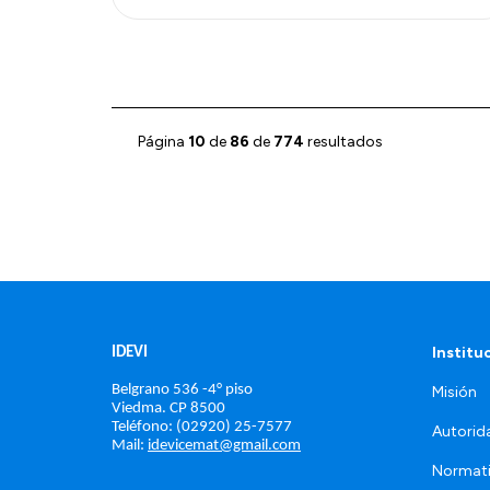
Página
10
de
86
de
774
resultados
Institu
IDEVI
Belgrano 536 -4° piso
Misión
Viedma. 
CP 8500
Teléfono: (02920) 25-7577
Autorid
Mail: 
idevicemat@gmail.com
Normat