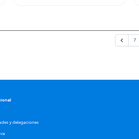
7
Anterior
cional
ades y delegaciones
iva