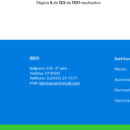
Página
5
de
123
de
1101
resultados
Institu
IDEVI
Belgrano 536 -4° piso
Misión
Viedma. 
CP 8500
Teléfono: (02920) 25-7577
Autorid
Mail: 
idevicemat@gmail.com
Normat
Historia