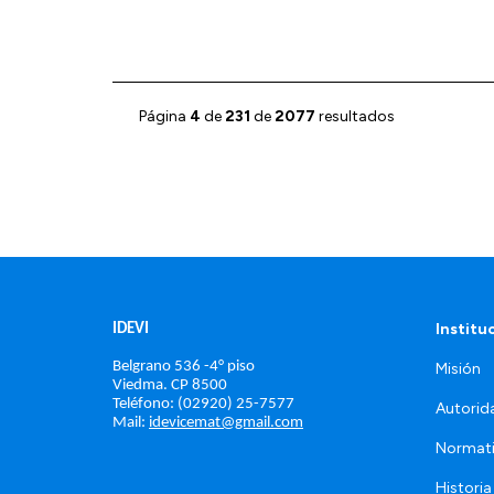
Página
4
de
231
de
2077
resultados
Institu
IDEVI
Belgrano 536 -4° piso
Misión
Viedma. 
CP 8500
Teléfono: (02920) 25-7577
Autorid
Mail: 
idevicemat@gmail.com
Normat
Historia