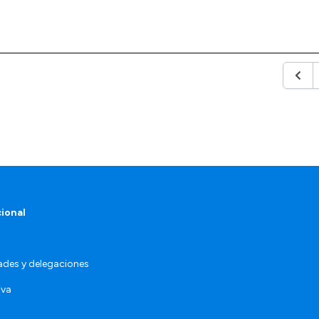
Anter
cional
ades y delegaciones
iva