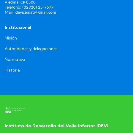
Viedma. 
CP 8500
Teléfono: (02920) 25-7577
Mail: 
idevicemat@gmail.com
Institucional
Misión
Autoridades y delegaciones
Normativa
Historia
Instituto de Desarrollo del Valle Inferior IDEVI